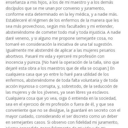
enseñanza a mis hijos, a los de mi maestro y a los demás
discípulos que se me unan por convenio y juramento,
conforme esta determinado en la ley médica, y a nadie más.
Estableceré el régimen de los enfermos de la manera que les
sea más provechoso, según mis facultades y mi entender,
absteniéndome de cometer todo mal y toda injusticia. A nadie
daré veneno, y si alguno me propone semejante cosa, no
tomaré en consideración la iniciativa de una tal sugestión.
Igualmente me abstendré de aplicar a las mujeres pesarios
abortivos. Pasaré mi vida y ejerceré mi profesión con
inocencia y pureza. [No haré la operación de la talla, sino que
dejaré esta obra a los maestros que de ella se ocupan.] En
cualquiera casa que yo entre lo haré para utilidad de los
enfermos, absteniéndome de toda falta voluntaria y de toda
acción injuriosa o corrupta, y, sobretodo, de la seducción de
las mujeres y de los jóvenes, ya sean libres ya esclavos.
Cualquiera cosa que yo vea, oiga ó entienda en la sociedad,
sea en el ejercicio de mi profesión o fuera de él, y que sea
conveniente que no se divulgue, la guardaré en secreto con el
mayor cuidado, considerando el ser discreto como un deber
en semejantes casos. Si observo con fidelidad mi juramento,