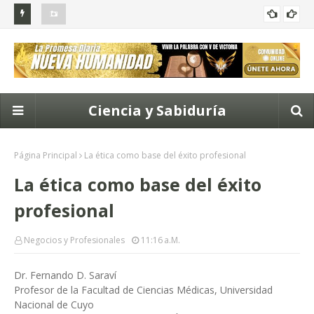
nes para
Tu Casa No Es un Activo: 4 Revelaciones Financieras que
5 V
REVELACIONES FINANCIERAS
Cambiarán tu Perspectiva
Nec
Ciencia y Sabiduría
Página Principal
La ética como base del éxito profesional
La ética como base del éxito
profesional
Negocios y Profesionales
11:16 A.m.
Dr. Fernando D. Saraví
Profesor de la Facultad de Ciencias Médicas, Universidad
Nacional de Cuyo