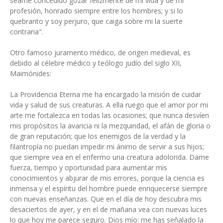
séame concedido gozar felizmente de mi vida y de mi
profesión, honrado siempre entre los hombres; y si lo
quebranto y soy perjuro, que caiga sobre mi la suerte
contraria".
Otro famoso juramento médico, de origen medieval, es
debido al célebre médico y teólogo judío del siglo XII,
Maimónides:
La Providencia Eterna me ha encargado la misión de cuidar
vida y salud de sus creaturas. A ella ruego que el amor por mi
arte me fortalezca en todas las ocasiones; que nunca desvíen
mis propósitos la avaricia ni la mezquindad, el afán de gloria o
de gran reputación; que los enemigos de la verdad y la
filantropía no puedan impedir mi ánimo de servir a sus hijos;
que siempre vea en el enfermo una creatura adolorida. Dame
fuerza, tiempo y oportunidad para aumentar mis
conocimientos y abjurar de mis errores, porque la ciencia es
inmensa y el espíritu del hombre puede enriquecerse siempre
con nuevas enseñanzas. Que en el día de hoy descubra mis
desaciertos de ayer, y en el de mañana vea con nuevas luces
lo que hoy me parece seguro. Dios mío: me has señalado la