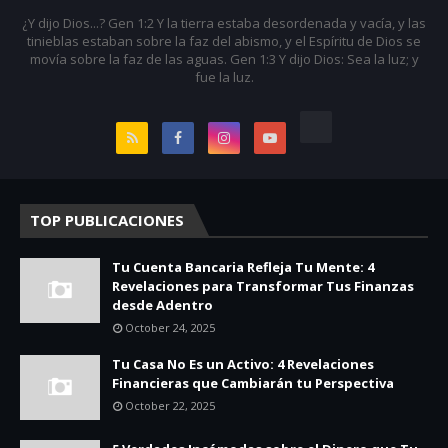
¿Y dijo Dios...? Gen 1:2 Y la tierra estaba desordenada y vacía, y las
tinieblas estaban sobre la faz del abismo, y el Espíritu de Dios se
movía sobre la faz de las aguas. Gen 1:3 Y dijo Dios: Sea la luz; y
fue la luz.
TOP PUBLICACIONES
Tu Cuenta Bancaria Refleja Tu Mente: 4
Revelaciones para Transformar Tus Finanzas
desde Adentro
October 24, 2025
Tu Casa No Es un Activo: 4 Revelaciones
Financieras que Cambiarán tu Perspectiva
October 22, 2025